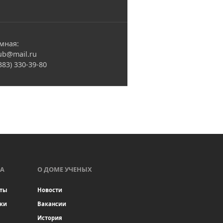
мная:
ub@mail.ru
(383) 330-39-80
А
О ДОМЕ УЧЕНЫХ
ты
Новости
ки
Вакансии
История