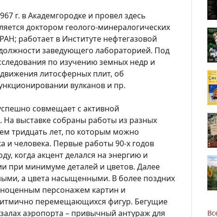
967 г. в Академгородке и провел здесь
ляется доктором геолого-минералогических
РАН; работает в Институте нефтегазовой
 должности заведующего лабораторией. Под
сследования по изучению земных недр и
движения литосферных плит, об
функционировании вулканов и пр.
успешно совмещает с активной
 На выставке собраны работы из разных
чем тридцать лет, по которым можно
 и человека. Первые работы 90-х годов
ду, когда акцент делался на энергию и
и при минимуме деталей и цветов. Далее
ыми, а цвета насыщенными. В более поздних
лноценным персонажем картин и
и ритмично перемещающихся фигур. Бегущие
 залах аэропорта – привычный антураж для
Вс