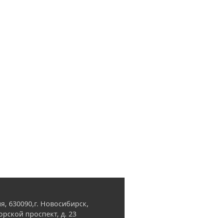
я, 630090,г. Новосибирск,
орской проспект, д. 23