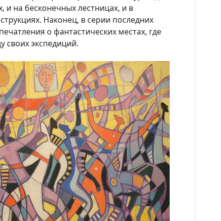
Новости
, и на бесконечных лестницах, и в
струкциях. Наконец, в серии последних
Наука
печатления о фантастических местах, где
у своих экспедиций.
О Доме учёных
Виртуальный тур
Контакты
Вакансии