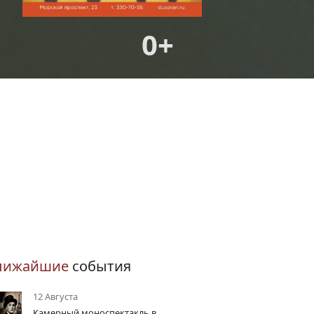
0+
лижайшие
события
12 Августа
Камерный моноспектакль в