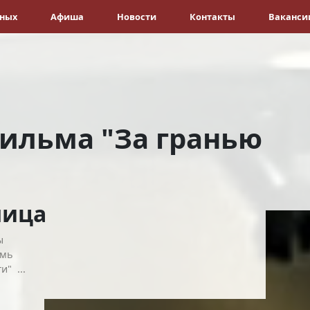
ёных
Афиша
Новости
Контакты
Ваканси
ильма "За гранью
ница
ы
емь
" ...