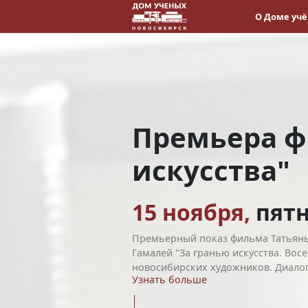
О Доме уч
Премьера ф
искусства"
15 ноября,
пят
Премьерный показ фильма Татьян
Гамалей "За гранью искусства. Вос
новосибирских художников. Диалоги
Узнать больше