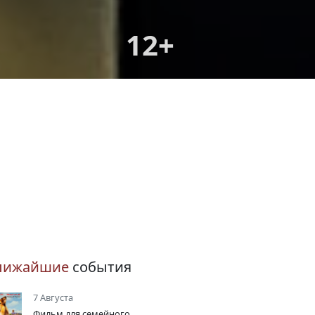
12+
лижайшие
события
7 Августа
Фильм для семейного