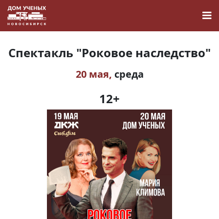
Спектакль "Роковое наследство"
20 мая,
среда
Новости
12+
Наука
О Доме учёных
Виртуальный тур
Контакты