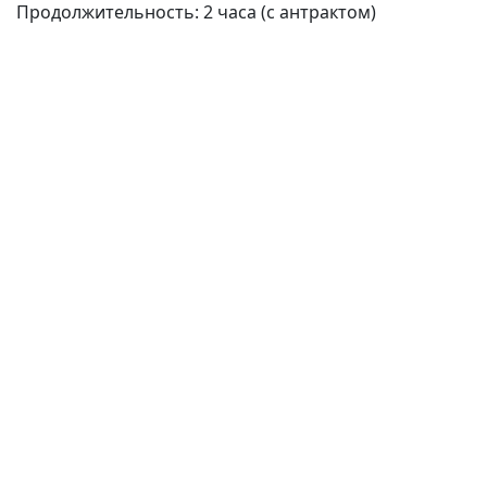
Продолжительность: 2 часа (с антрактом)
(current)
(
(CURRENT)
(CURRENT)