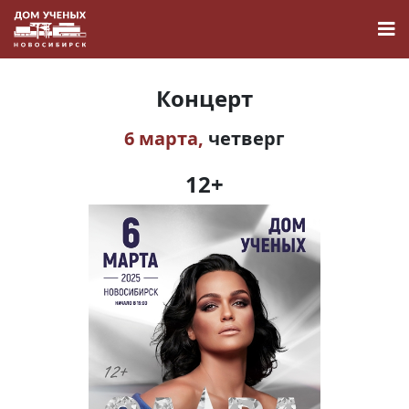
Концерт
6 марта,
четверг
Новости
12+
Наука
О Доме учёных
Виртуальный тур
Контакты