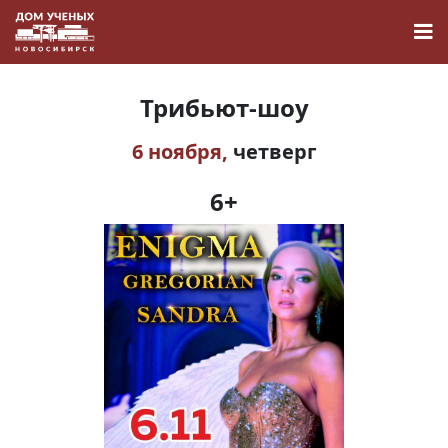
Трибьют-шоу
6 ноября,
четверг
Новости
6+
Наука
О Доме учёных
Виртуальный тур
Контакты