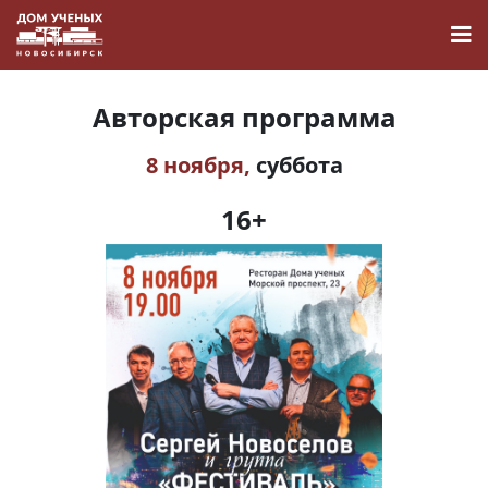
Авторская программа
8 ноября,
суббота
Новости
16+
Наука
О Доме учёных
Виртуальный тур
Контакты