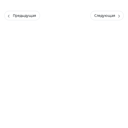
Предыдущая
Следующая
(current)
(
(CURRENT)
(CURRENT)