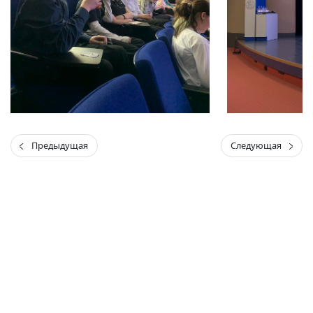
Предыдущая
Следующая
(current)
(
(CURRENT)
(CURRENT)