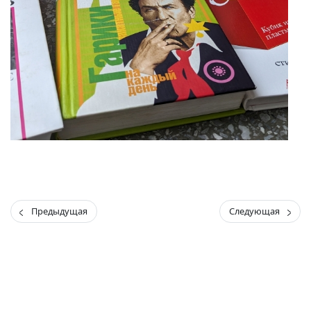
Предыдущая
Следующая
(current)
(
(CURRENT)
(CURRENT)