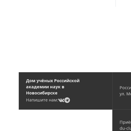
Вакансии
Дом учёных Российской
академии наук в
Росси
Новосибирске
ул. М
(current)
(current)
Напишите нам:
Приё
du-cl