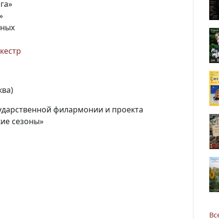
га»
»
нных
кестр
Новости
ква)
Наука
ударственной филармонии и проекта
ие сезоны»
О Доме учёных
Виртуальный тур
Контакты
Вс