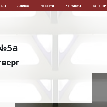
ёных
Афиша
Новости
Контакты
Ваканси
№5а
тверг