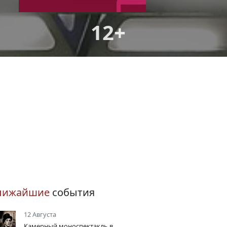
12+
лижайшие
события
12 Августа
Камерный моноспектакль в