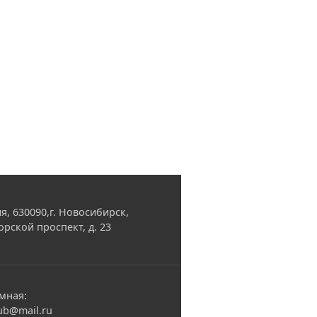
я, 630090,г. Новосибирск,
орской проспект, д. 23
мная:
ub@mail.ru