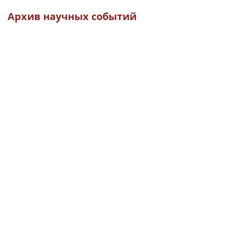
Архив научных событий
(current)
(
(CURRENT)
(CURRENT)