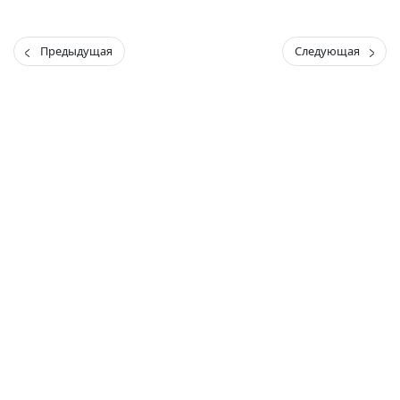
Предыдущая
Следующая
(current)
(
(CURRENT)
(CURRENT)