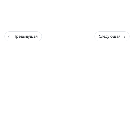
Предыдущая
Следующая
(current)
(
(CURRENT)
(CURRENT)