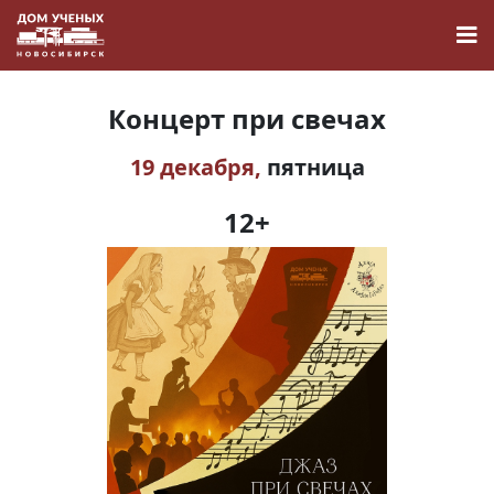
Концерт при свечах
19 декабря,
пятница
Новости
12+
Наука
О Доме учёных
Виртуальный тур
Контакты