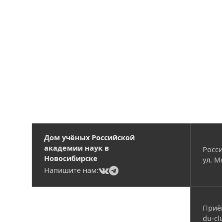
Вакансии
Дом учёных Российской
академии наук в
Росси
Новосибирске
ул. М
(current)
(current)
Напишите нам:
Приё
du-cl