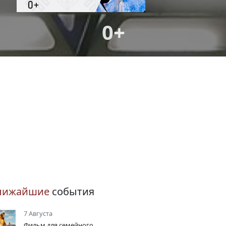
0+
лижайшие
события
7 Августа
Фильм для семейного