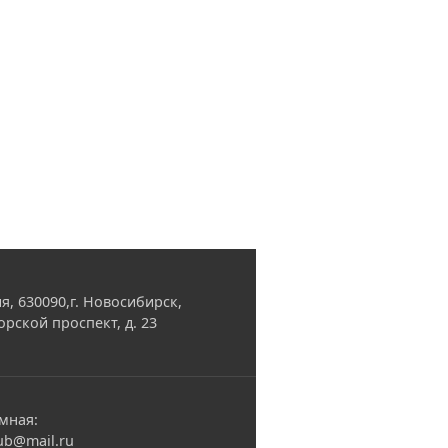
я, 630090,г. Новосибирск,
орской проспект, д. 23
мная:
ub@mail.ru