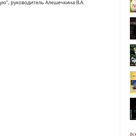
ую", руководитель Алешечкина В.А.
Новости
Наука
О Доме учёных
Виртуальный тур
Контакты
Вс