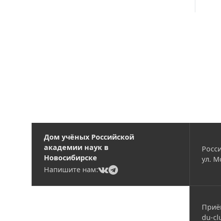
Вакансии
Дом учёных Российской
академии наук в
Росси
Новосибирске
ул. М
(current)
(current)
Напишите нам:
Приё
du-cl