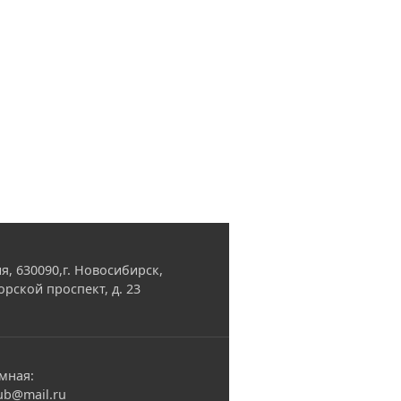
я, 630090,г. Новосибирск,
орской проспект, д. 23
мная:
ub@mail.ru