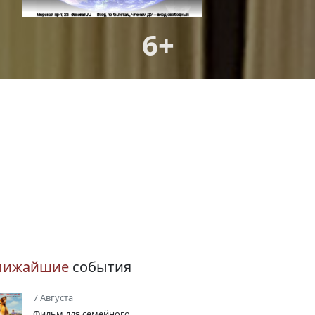
6+
лижайшие
события
7 Августа
Фильм для семейного