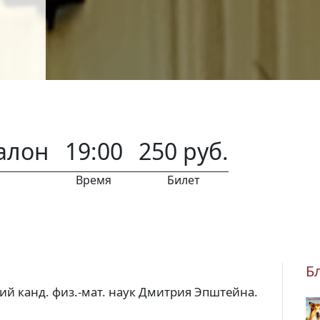
алон
19:00
250 руб.
Время
Билет
Б
й канд. физ.-мат. наук Дмитрия Эпштейна.