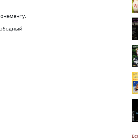
абонементу.
вободный
Новости
Наука
О Доме учёных
Виртуальный тур
Контакты
Вс