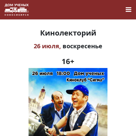
Кинолекторий
26 июля,
воскресенье
Новости
16+
Наука
О Доме учёных
Виртуальный тур
Контакты