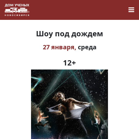
Шоу под дождем
27 января,
среда
Новости
12+
Наука
О Доме учёных
Виртуальный тур
Контакты