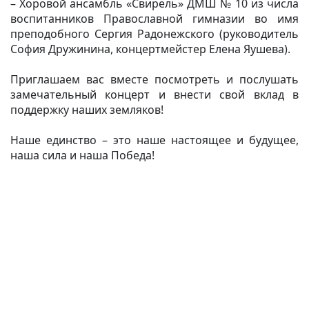
– Хоровой ансамбль «Свирель» ДМШ № 10 из числа
воспитанников Православной гимназии во имя
преподобного Сергия Радонежского (руководитель
София Дружинина, концертмейстер Елена Яушева).
Приглашаем вас вместе посмотреть и послушать
замечательный концерт и внести свой вклад в
поддержку наших земляков!
Наше единство
– это наше настоящее и будущее,
наша сила и наша Победа!
(current)
(
(CURRENT)
(CURRENT)