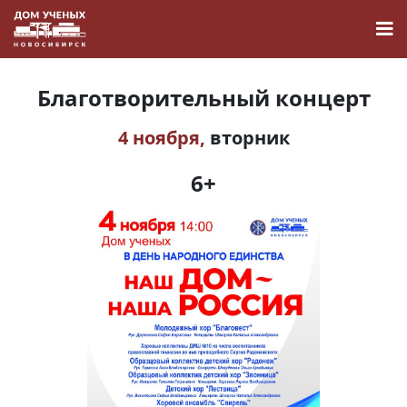
Благотворительный концерт
4 ноября,
вторник
Новости
6+
Наука
О Доме учёных
Виртуальный тур
Контакты