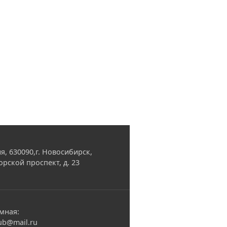
я, 630090,г. Новосибирск,
орской проспект, д. 23
мная:
ub@mail.ru