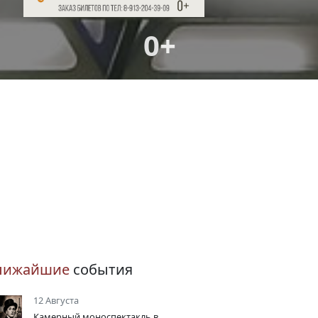
0+
лижайшие
события
12 Августа
Камерный моноспектакль в