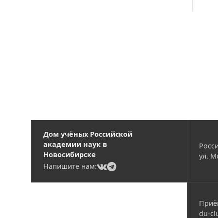
Вакансии
Дом учёных Российской
академии наук в
Росси
Новосибирске
ул. М
(current)
(current)
Напишите нам:
Приё
du-cl