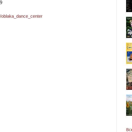
9
ru/oblaka_dance_center
Новости
Наука
О Доме учёных
Виртуальный тур
Контакты
Вс