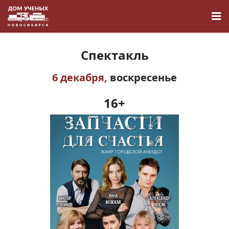
Спектакль
6 декабря,
воскресенье
Новости
16+
Наука
О Доме учёных
Виртуальный тур
Контакты