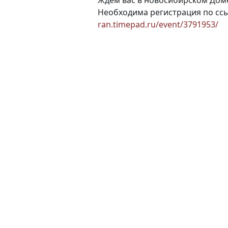
Ждем вас в новосибирском Доме 
Необходима регистрация по с
ran.timepad.ru/event/3791953/
(current)