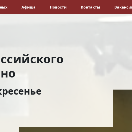
ёных
Афиша
Новости
Контакты
Ваканси
оссийского
ино
кресенье