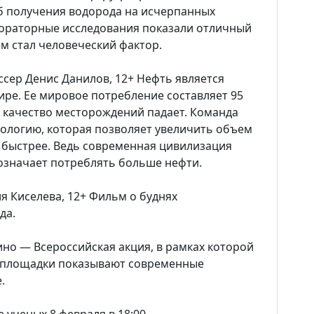
 получения водорода на исчерпанных
Наука
бораторные исследования показали отличный
ем стал человеческий фактор.
О Доме учёных
иссер Денис Данилов, 12+ Нефть является
Виртуальный тур
ре. Ее мировое потребление составляет 95
о качество месторождений падает. Команда
нологию, которая позволяет увеличить объем
Контакты
 быстрее. Ведь современная цивилизация
 означает потреблять больше нефти.
Вакансии
ия Киселева, 12+ Фильм о буднях
да.
ино — Всероссийская акция, в рамках которой
 площадки показывают современные
.