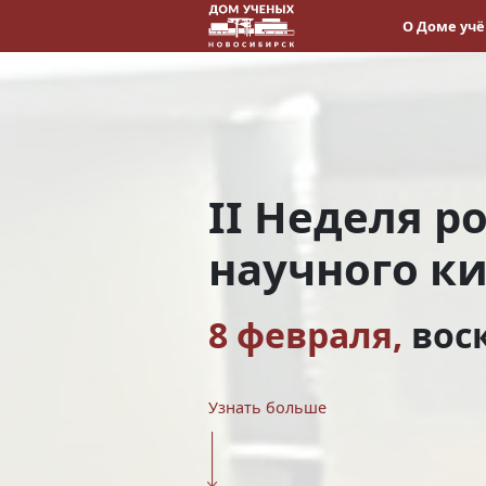
О Доме уч
II Неделя р
научного к
8 февраля,
вос
Узнать больше