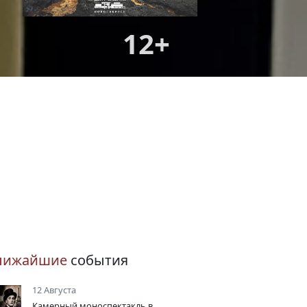
12+
лижайшие
события
12 Августа
Камерный моноспектакль в