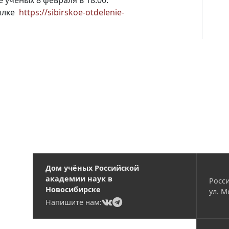
ученых 8 февраля в 18:00.
сылке
https://sibirskoe-otdelenie-
Дом учёных Российской
академии наук в
Росси
Новосибирске
ул. М
(current)
(current)
Напишите нам: