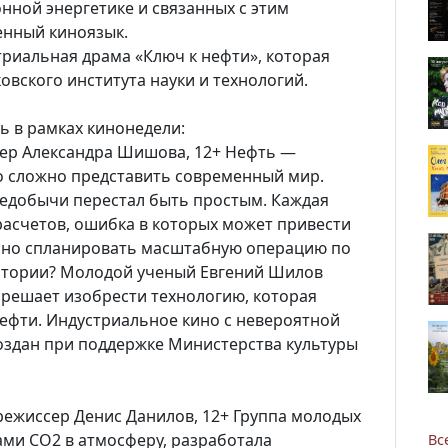
нной энергетике и связанных с этим
енный киноязык.
риальная драма «Ключ к нефти», которая
овского института науки и технологий.
 в рамках кинонедели:
ссер Александра Шишова, 12+ Нефть —
о сложно представить современный мир.
тедобычи перестал быть простым. Каждая
асчетов, ошибка в которых может привести
очно спланировать масштабную операцию по
атории? Молодой ученый Евгений Шилов
 решает изобрести технологию, которая
ефти. Индустриальное кино с невероятной
оздан при поддержке Министерства культуры
Новости
, режиссер Денис Данилов, 12+ Группа молодых
ми CO2 в атмосферу, разработала
Вс