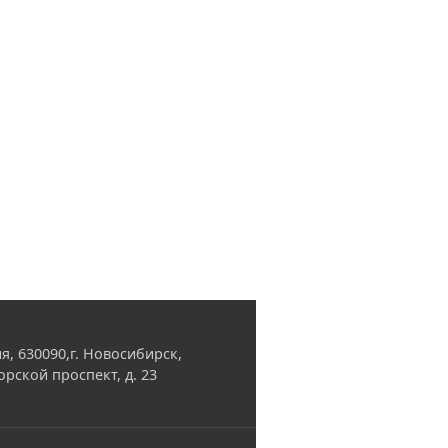
я, 630090,г. Новосибирск,
орской проспект, д. 23