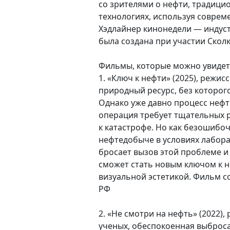
со зрителями о нефти, традицио
технологиях, используя соврем
Хэдлайнер кинонедели — индуст
была создана при участии Сколк
Фильмы, которые можно увидеть
1. «Ключ к нефти» (2025), режи
природный ресурс, без которог
Однако уже давно процесс неф
операция требует тщательных р
к катастрофе. Но как безошиб
нефтедобыче в условиях лабор
бросает вызов этой проблеме и
сможет стать новым ключом к н
визуальной эстетикой. Фильм с
РФ
2. «Не смотри на нефть» (2022)
ученых, обеспокоенная выброса