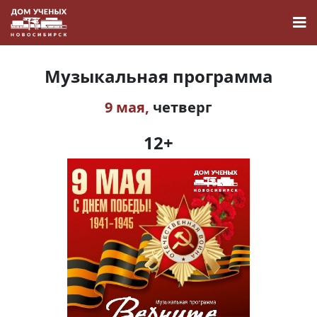
Музыкальная программа
9 мая,
четверг
Новости
12+
Наука
О Доме учёных
Виртуальный тур
Контакты