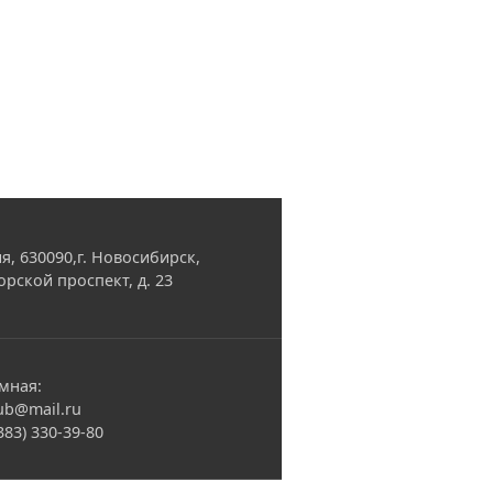
я, 630090,г. Новосибирск,
орской проспект, д. 23
мная:
ub@mail.ru
(383) 330-39-80