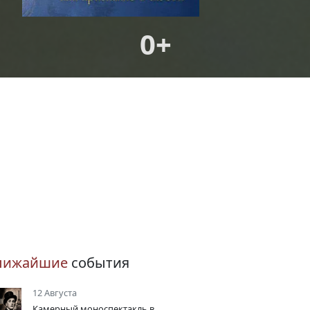
0+
лижайшие
события
12 Августа
Камерный моноспектакль в