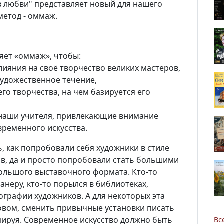
в любви" представляет новый для нашего
метод - оммаж.
ет «оммаж», чтобы:
лияния на своё творчество великих мастеров,
художественное течение,
 его творчества, на чем базируется его
наши учителя, привлекающие внимание
временного искусства.
, как попробовали себя художники в стиле
в, да и просто попробовали стать большими
ольшого выставочного формата. Кто-то
Новости
неру, кто-то порылся в библиотеках,
графии художников. А для некоторых эта
Наука
овом, сменить привычные установки писать
опируя. Современное искусство должно быть
Вс