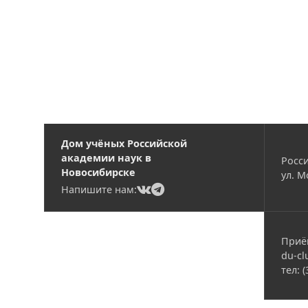
Дом учёных Российской
академии наук в
Росси
Новосибирске
ул. М
(current)
(current)
Напишите нам:
Приё
du-cl
тел: 