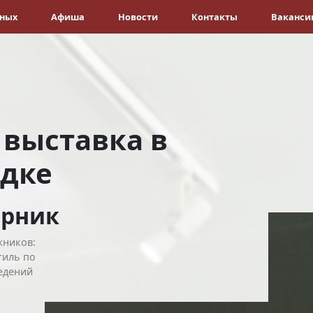
ёных
Афиша
Новости
Контакты
Ваканси
 выставка в
дке
орник
жников:
тиль по
едений