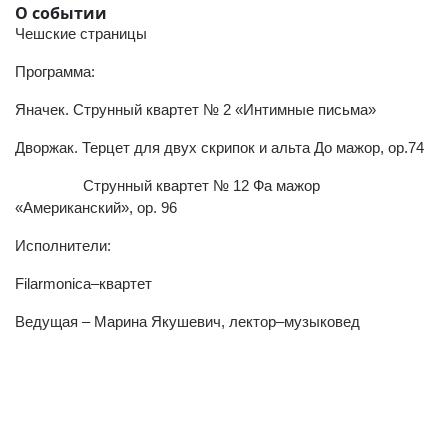
О событии
Чешские страницы
Программа:
Яначек. Струнный квартет № 2 «Интимные письма»
Дворжак. Терцет для двух скрипок и альта До мажор, оp.74
Струнный квартет № 12 Фа мажор
«Американский», оp. 96
Исполнители:
Filarmonica–квартет
Ведущая – Марина Якушевич, лектор–музыковед
(current)
(