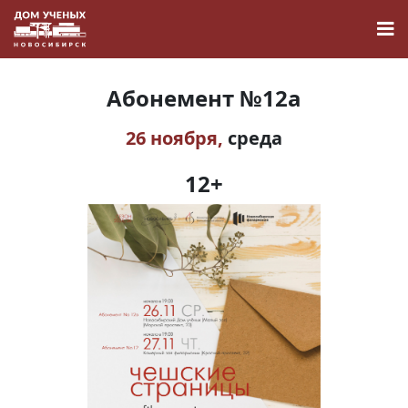
Абонемент №12а
26 ноября,
среда
Новости
12+
Наука
О Доме учёных
Виртуальный тур
Контакты