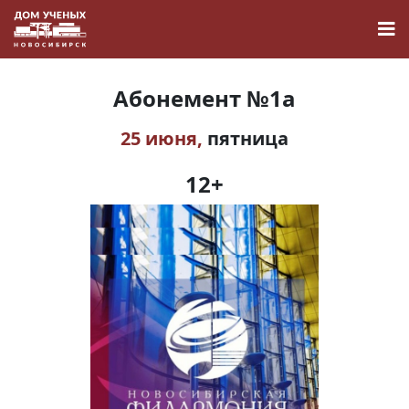
Абонемент №1а
25 июня,
пятница
Новости
12+
Наука
О Доме учёных
Виртуальный тур
Контакты