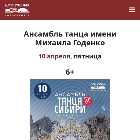
Ансамбль танца имени
Михаила Годенко
10 апреля,
пятница
Новости
6+
Наука
О Доме учёных
Виртуальный тур
Контакты