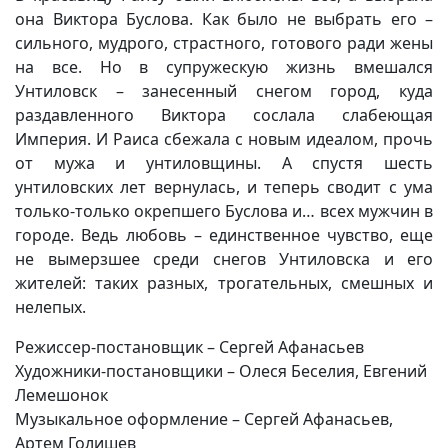
она Виктора Буслова. Как было не выбрать его –
сильного, мудрого, страстного, готового ради жены
на все. Но в супружескую жизнь вмешался
Унтиловск – занесенный снегом город, куда
раздавленного Виктора сослала слабеющая
Империя. И Раиса сбежала с новым идеалом, прочь
от мужа и унтиловщины. А спустя шесть
унтиловских лет вернулась, и теперь сводит с ума
только-только окрепшего Буслова и… всех мужчин в
городе. Ведь любовь – единственное чувство, еще
не вымерзшее среди снегов Унтиловска и его
жителей: таких разных, трогательных, смешных и
нелепых.
Режиссер-постановщик – Сергей Афанасьев
Художники-постановщики – Олеся Беселия, Евгений
Лемешонок
Музыкальное оформление – Сергей Афанасьев,
Артем Голишев