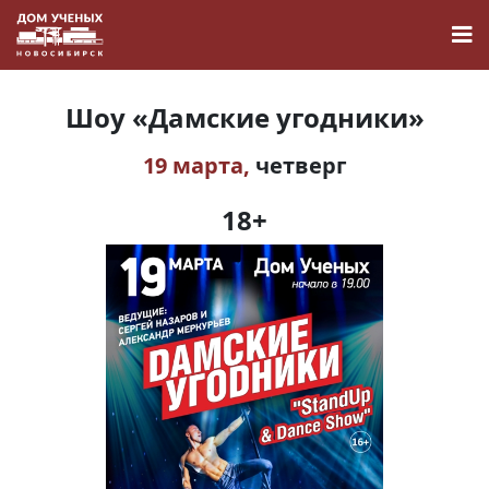
Шоу «Дамские угодники»
19 марта,
четверг
Новости
18+
Наука
О Доме учёных
Виртуальный тур
Контакты