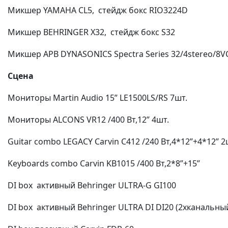
Микшер YAMAHA CL5, стейдж бокс RIO3224D
Вакансии
Микшер BEHRINGER X32, стейдж бокс S32
Микшер APB DYNASONICS Spectra Series 32/4stereo/8V
Сцена
Мониторы Martin Audio 15” LE1500LS/RS 7шт.
Мониторы ALCONS VR12 /400 Вт,12” 4шт.
Guitar combo LEGACY Carvin С412 /240 Вт,4*12”+4*12” 2
Keyboards combo Carvin KB1015 /400 Вт,2*8”+15”
DI box активный Behringer ULTRA-G GI100
DI box активный Behringer ULTRA DI DI20 (2хканальный