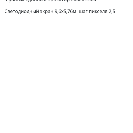
Светодиодный экран 9,6х5,76м шаг пикселя 2,5
(current)
(
(CURRENT)
(CURRENT)