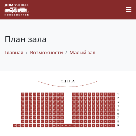
План зала
Главная
Возможности
Малый зал
Новости
Наука
О Доме учёных
Виртуальный тур
Контакты