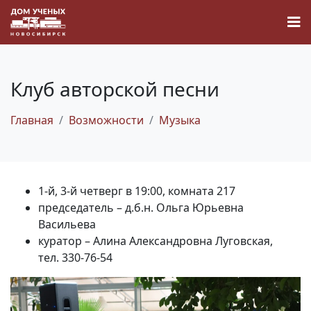
Клуб авторской песни
Главная
Возможности
Музыка
Новости
Наука
1-й, 3-й четверг в 19:00, комната 217
О Доме учёных
председатель – д.б.н. Ольга Юрьевна
Васильева
куратор – Алина Александровна Луговская,
Виртуальный тур
тел. 330-76-54
Контакты