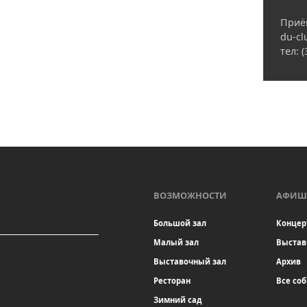
Приё
du-cl
тел: 
ВОЗМОЖНОСТИ
АФИШ
Большой зал
Концер
Малый зал
Выстав
Выставочный зал
Архив
Ресторан
Все со
Зимний сад