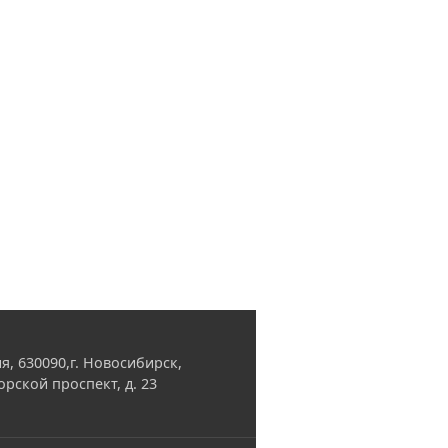
я, 630090,г. Новосибирск,
орской проспект, д. 23