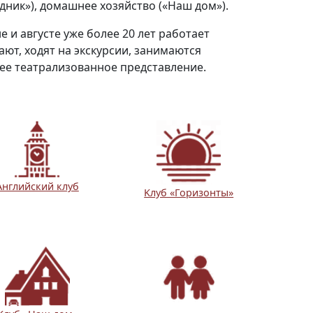
дник
»
), домашнее хозяйство (
«
Наш дом
»
).
е и августе уже более 20 лет работает
хают, ходят на экскурсии, занимаются
ее театрализованное представление.
Новости
Наука
Английский клуб
Kлуб «Горизонты»
О Доме учёных
Виртуальный тур
Контакты