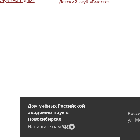
Клуб «Наш дом»
Детский клуб «Вместе»
Вакансии
Дом учёных Российской
академии наук в
Росси
Новосибирске
ул. М
(current)
(current)
Напишите нам: