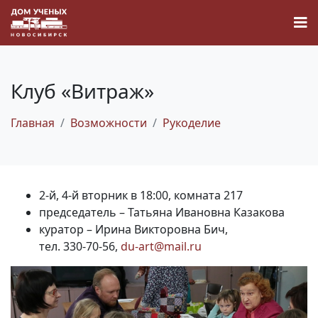
Клуб «Витраж»
Главная
Возможности
Рукоделие
Новости
Наука
2-й, 4-й вторник в 18:00, комната 217
О Доме учёных
председатель – Татьяна Ивановна Казакова
куратор – Ирина Викторовна Бич,
тел. 330-70-56,
du-art@mail.ru
Виртуальный тур
Контакты