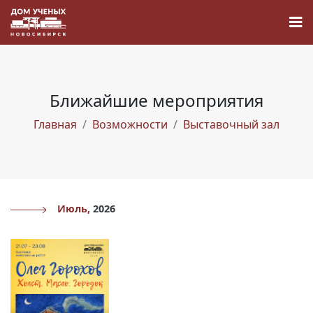
Ближайшие мероприятия
Главная
Возможности
Выставочный зал
Новости
Наука
О Доме учёных
Июль,
2026
Виртуальный тур
Контакты