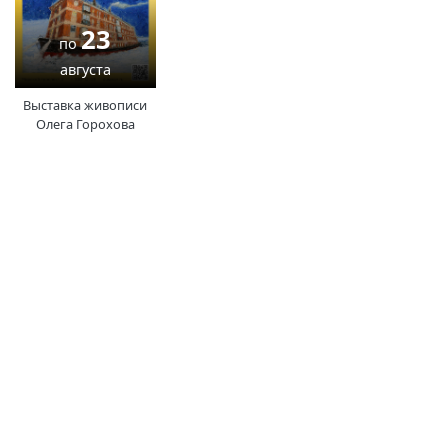
Вакансии
23
по
августа
Выставка живописи
Олега Горохова
(current)
(
(CURRENT)
(CURRENT)