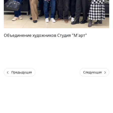
Объединение художников Студия "М'арт"
Предыдущая
Следующая
(current)
(
(CURRENT)
(CURRENT)