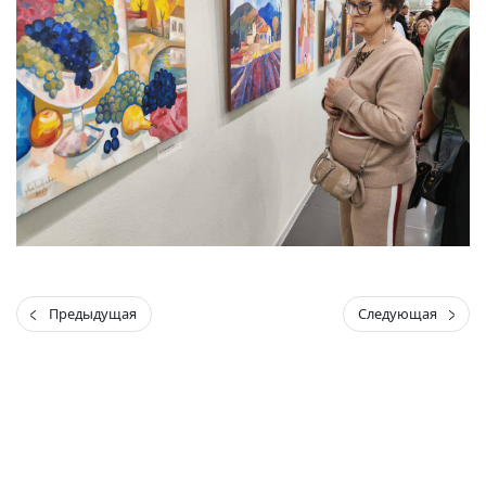
Предыдущая
Следующая
(current)
(
(CURRENT)
(CURRENT)