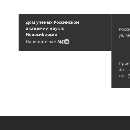
Дом учёных Российской
академии наук в
Росси
Новосибирске
ул. М
(current)
(current)
Напишите нам:
Приё
du-cl
тел: 