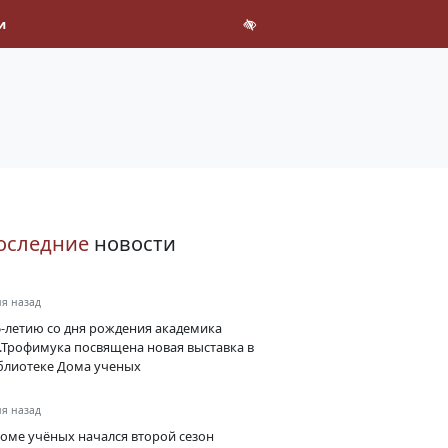
и
оследние
новости
ня назад
5-летию со дня рождения академика
А.Трофимука посвящена новая выставка в
блиотеке Дома ученых
ня назад
Доме учёных начался второй сезон