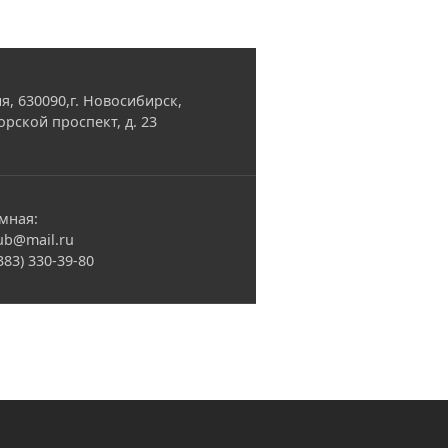
я, 630090,г. Новосибирск,
орской проспект, д. 23
мная:
ub@mail.ru
(383) 330-39-80