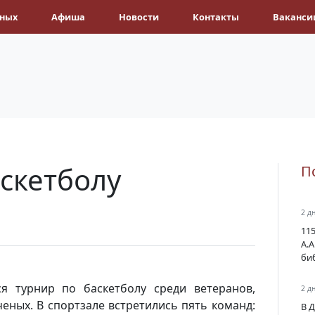
ёных
Афиша
Новости
Контакты
Ваканси
аскетболу
П
2 д
11
А.
би
ся турнир по баскетболу среди ветеранов,
2 д
еных. В спортзале встретились пять команд:
В 