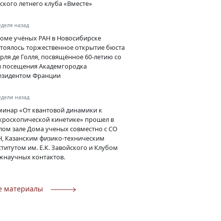
тского летнего клуба «Вместе»
еделя назад
Доме учёных РАН в Новосибирске
стоялось торжественное открытие бюста
рля де Голля, посвящённое 60-летию со
я посещения Академгородка
езидентом Франции
едели назад
минар «От квантовой динамики к
кроскопической кинетике» прошел в
лом зале Дома ученых совместно с СО
Н, Казанским физико-техническим
титутом им. Е.К. Завойского и Клубом
жнаучных контактов.
е материалы