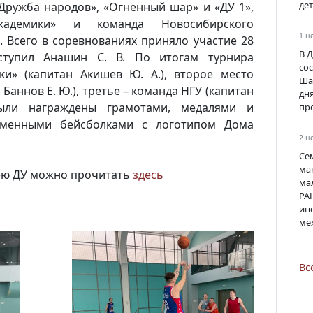
де
ружба народов», «Огненный шар» и «ДУ 1»,
кадемики» и команда Новосибирского
1 н
. Всего в соревнованиях приняло участие 28
В 
ступил Анашин С. В. По итогам турнира
со
ки» (капитан Акишев Ю. А.), второе место
Ша
Баннов Е. Ю.), третье – команда НГУ (капитан
дн
были награждены грамотами, медалями и
пр
менными бейсболками с логотипом Дома
2 н
Се
ма
ею ДУ можно прочитать
здесь
ма
РА
инс
ме
Вс