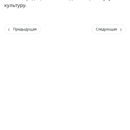
культуру.
Вакансии
Предыдущая
Следующая
(current)
(
(CURRENT)
(CURRENT)