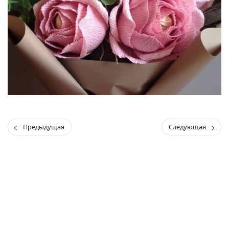
Предыдущая
Следующая
(current)
(
(CURRENT)
(CURRENT)