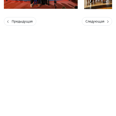
Предыдущая
Следующая
(current)
(
(CURRENT)
(CURRENT)