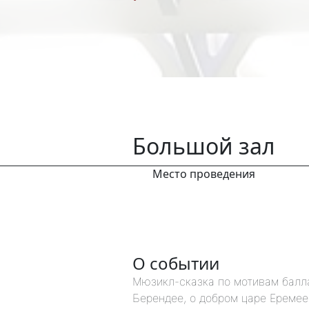
Большой зал
Место проведения
О событии
Мюзикл-сказка по мотивам балл
Берендее, о добром царе Еремее