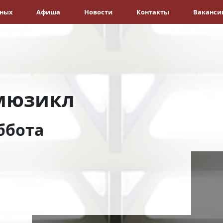
ёных
Афиша
Новости
Контакты
Ваканси
мюзикл
ббота