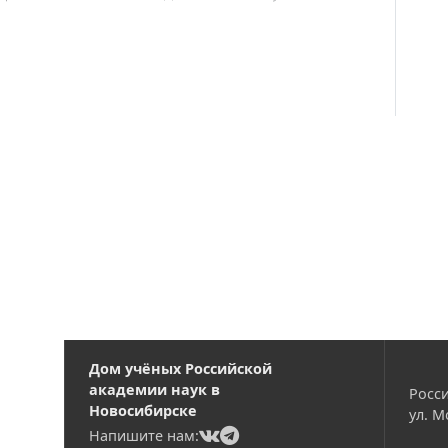
Вакансии
Дом учёных Российской
академии наук в
Росси
Новосибирске
ул. М
(current)
(current)
Напишите нам: