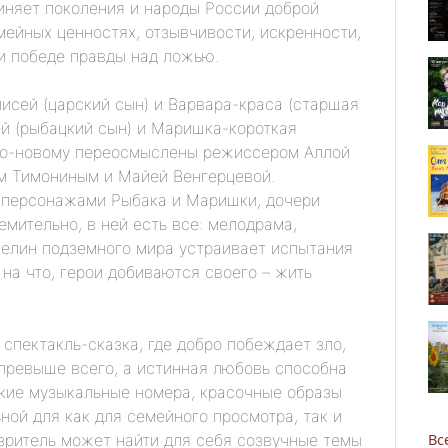
иняет поколения и народы России доброй
мейных ценностях, отзывчивости, искренности,
и победе правды над ложью.
лисей (царский сын) и Варвара-краса (старшая
ей (рыбацкий сын) и Маришка-короткая
по-новому переосмыслены режиссером Аллой
м Тимониным и Майей Венгерцевой.
 персонажами Рыбака и Маришки, дочери
Новости
мительно, в ней есть все: мелодрама,
телин подземного мира устраивает испытания
Наука
на что, герои добиваются своего – жить
О Доме учёных
 спектакль-сказка, где добро побеждает зло,
превыше всего, а истинная любовь способна
Виртуальный тур
ркие музыкальные номера, красочные образы
ной для как для семейного просмотра, так и
Контакты
Вс
зритель может найти для себя созвучные темы