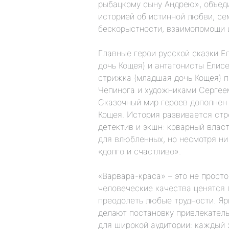
рыбацкому сыну Андрею», объед
историей об истинной любви, се
бескорыстности, взаимопомощи 
Главные герои русской сказки Е
дочь Кощея) и антагонисты Елис
стрижка (младшая дочь Кощея) 
Чепинога и художниками Сергее
Сказочный мир героев дополнен
Кощея. История развивается стре
детектив и экшн: коварный влас
для влюбленных, но несмотря ни 
«долго и счастливо».
«Варвара-краса» – это не просто
человеческие качества ценятся 
преодолеть любые трудности. Я
делают постановку привлекатель
для широкой аудитории: каждый 