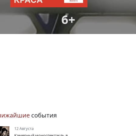
6+
лижайшие
события
12 Августа
Камерный моноспектакль в