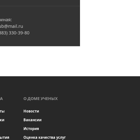
мная:
ub@mail.ru
(383) 330-39-80
А
О ДОМЕ УЧЕНЫХ
ты
Новости
ки
Вакансии
История
бытия
Оценка качества услуг