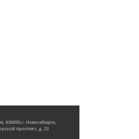
я, 630090,г. Новосибирск,
орской проспект, д. 23