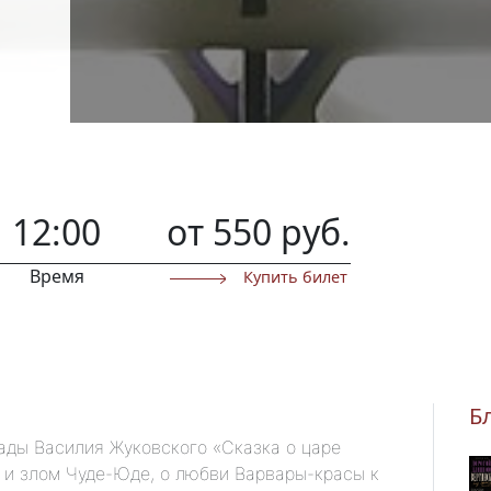
12:00
от 550 руб.
Время
Купить билет
Б
ады Василия Жуковского «Сказка о царе
 и злом Чуде-Юде, о любви Варвары-красы к