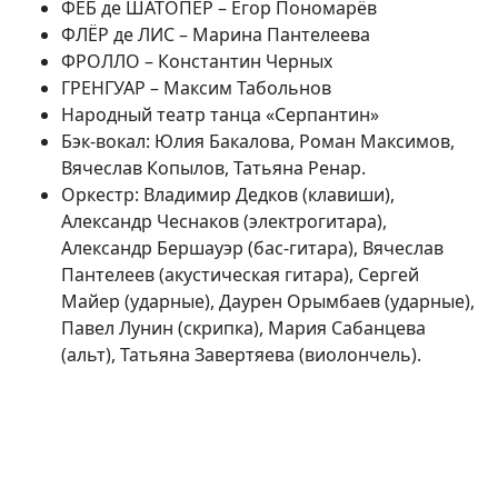
ФЕБ де ШАТОПЕР – Егор Пономарёв
ФЛЁР де ЛИС – Марина Пантелеева
ФРОЛЛО – Константин Черных
ГРЕНГУАР – Максим Табольнов
Народный театр танца «Серпантин»
Бэк-вокал: Юлия Бакалова, Роман Максимов,
Вячеслав Копылов, Татьяна Ренар.
Оркестр: Владимир Дедков (клавиши),
Александр Чеснаков (электрогитара),
Александр Бершауэр (бас-гитара), Вячеслав
Пантелеев (акустическая гитара), Сергей
Майер (ударные), Даурен Орымбаев (ударные),
Павел Лунин (скрипка), Мария Сабанцева
(альт), Татьяна Завертяева (виолончель).
(current)
(
(CURRENT)
(CURRENT)